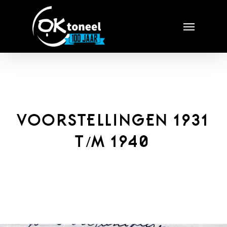
Skip
Menu
to
main
content
VOORSTELLINGEN 1931
T/M 1940